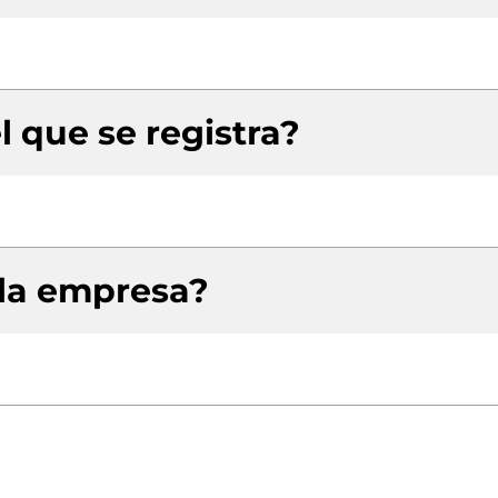
l que se registra?
 la empresa?