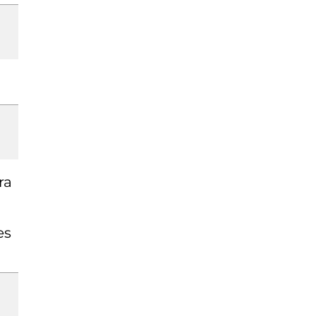
ra
es