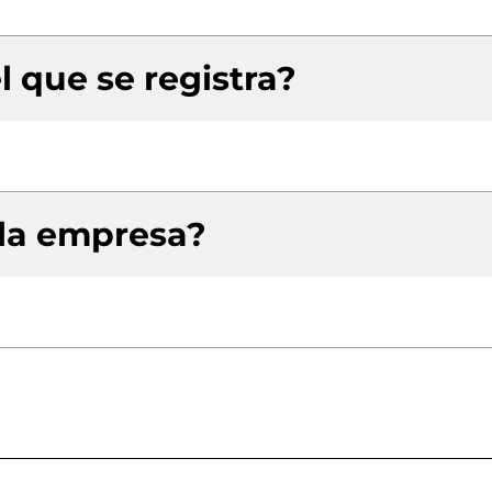
l que se registra?
 la empresa?