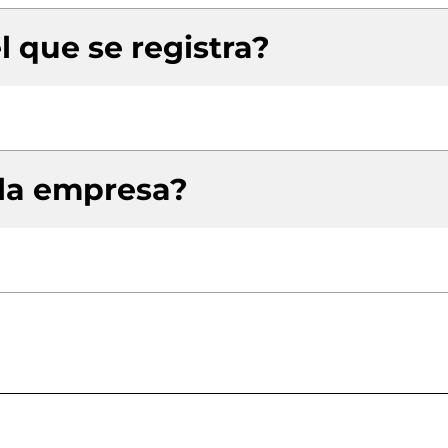
l que se registra?
 la empresa?