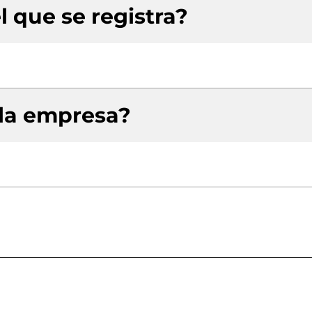
l que se registra?
 la empresa?