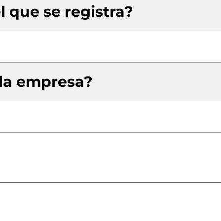
l que se registra?
 la empresa?