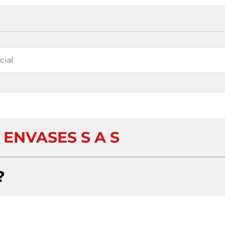
ENVASES S A S
?