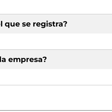
l que se registra?
 la empresa?