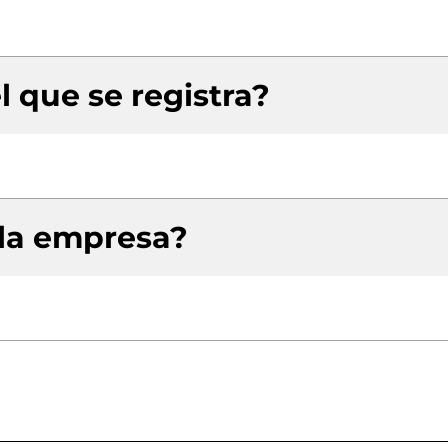
l que se registra?
 la empresa?