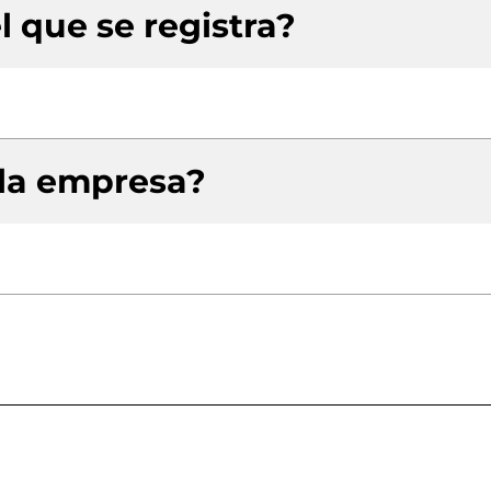
l que se registra?
 la empresa?