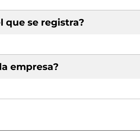
l que se registra?
 la empresa?