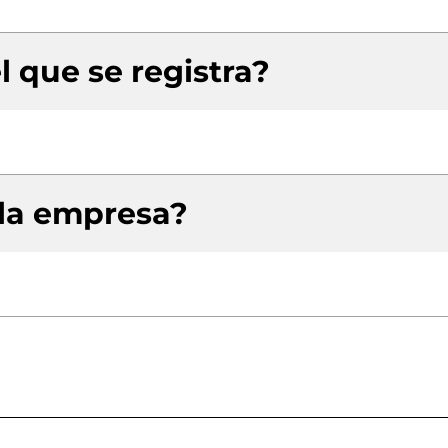
l que se registra?
 la empresa?