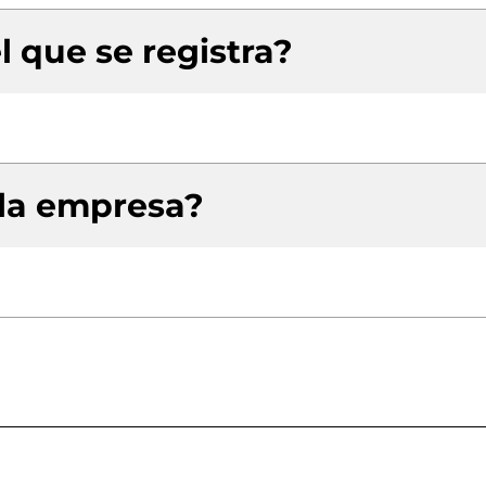
l que se registra?
 la empresa?