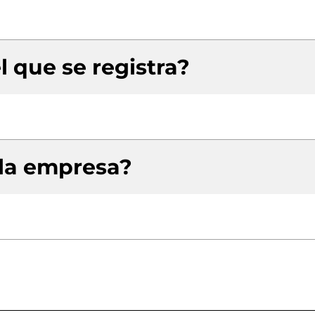
l que se registra?
 la empresa?