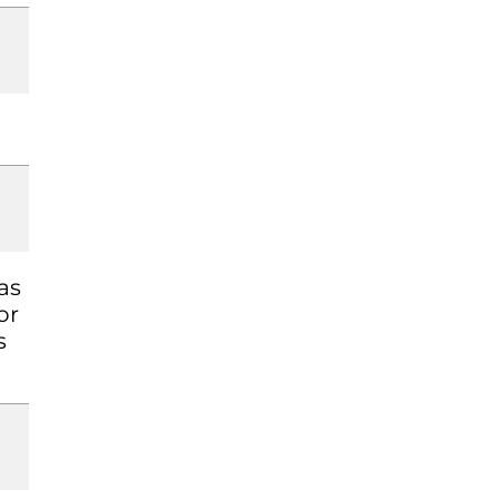
as
or
s