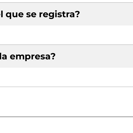
l que se registra?
 la empresa?