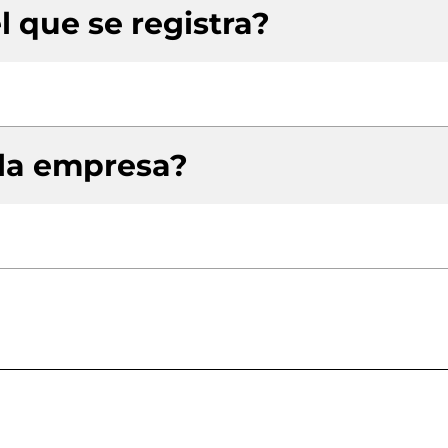
l que se registra?
 la empresa?