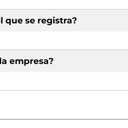
l que se registra?
 la empresa?