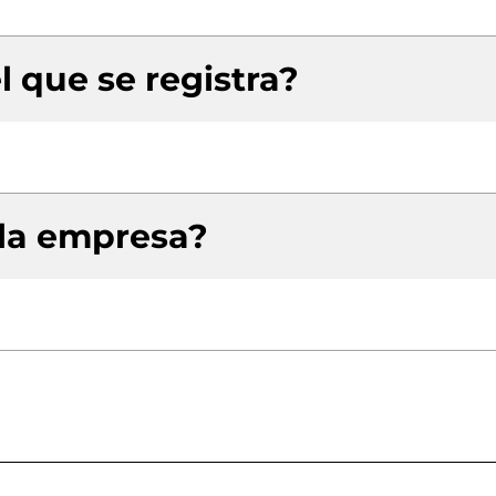
l que se registra?
 la empresa?