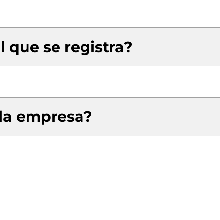
l que se registra?
 la empresa?