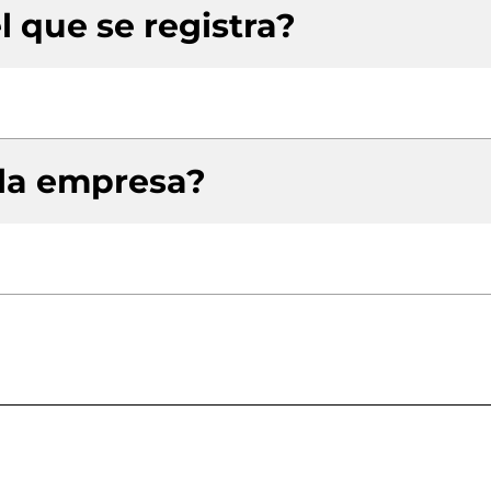
l que se registra?
 la empresa?