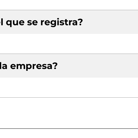
l que se registra?
 la empresa?