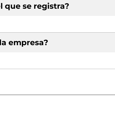
l que se registra?
 la empresa?