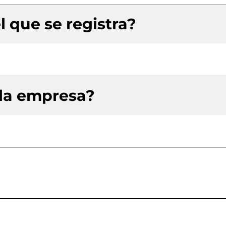
l que se registra?
 la empresa?