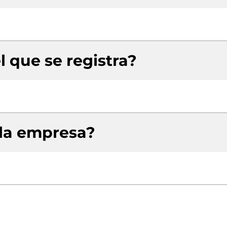
l que se registra?
 la empresa?