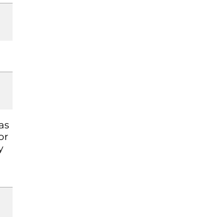
as
or
y