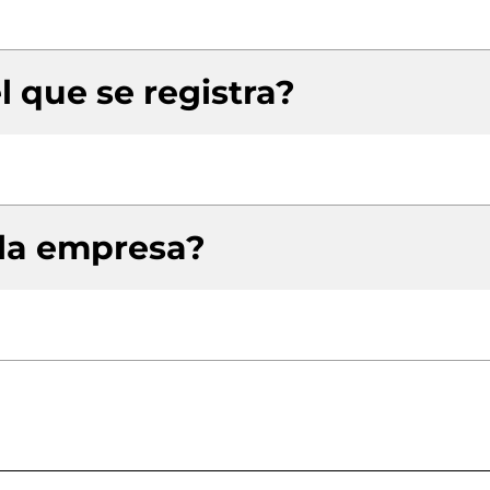
l que se registra?
 la empresa?