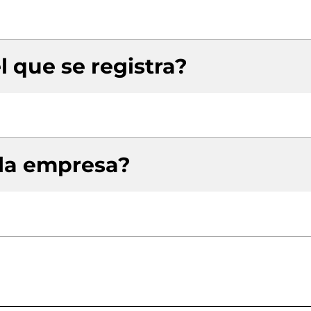
l que se registra?
 la empresa?