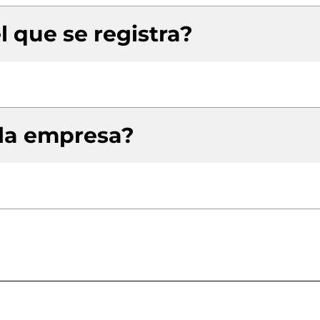
l que se registra?
 la empresa?