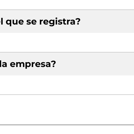
l que se registra?
 la empresa?