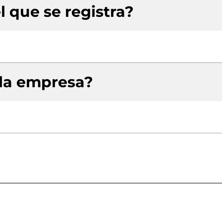
l que se registra?
 la empresa?