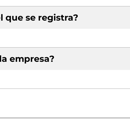
l que se registra?
 la empresa?