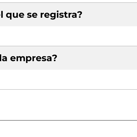
l que se registra?
 la empresa?