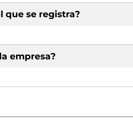
l que se registra?
 la empresa?