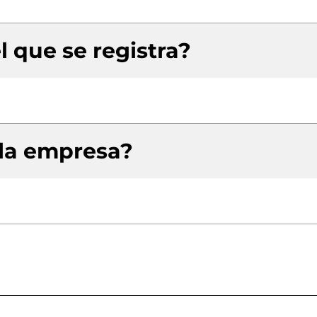
l que se registra?
 la empresa?