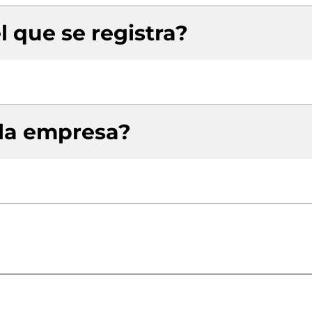
l que se registra?
 la empresa?