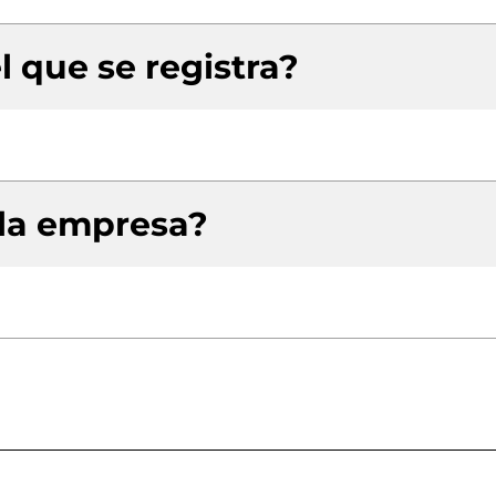
l que se registra?
 la empresa?