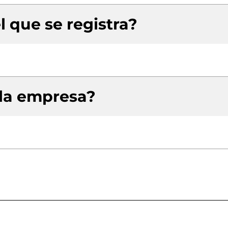
l que se registra?
 la empresa?