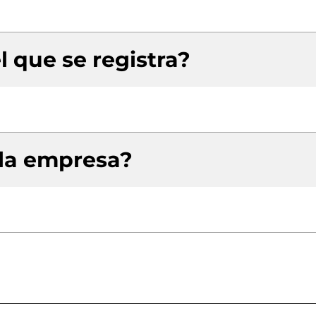
l que se registra?
 la empresa?