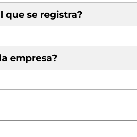
l que se registra?
 la empresa?