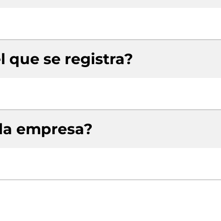
l que se registra?
 la empresa?