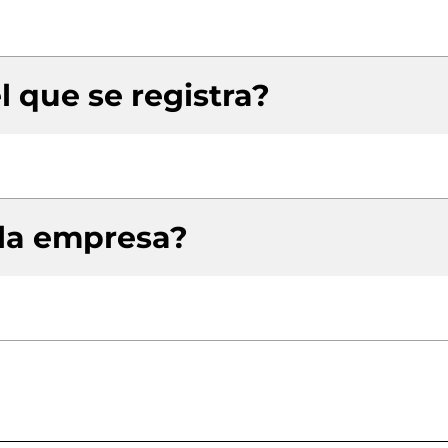
l que se registra?
 la empresa?