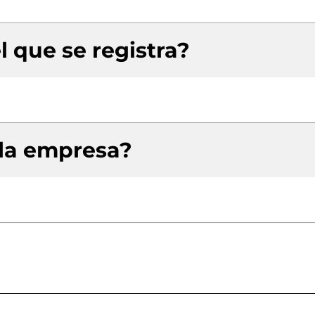
l que se registra?
 la empresa?