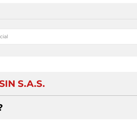
IN S.A.S.
?