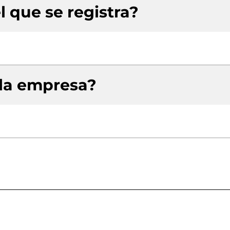
l que se registra?
 la empresa?