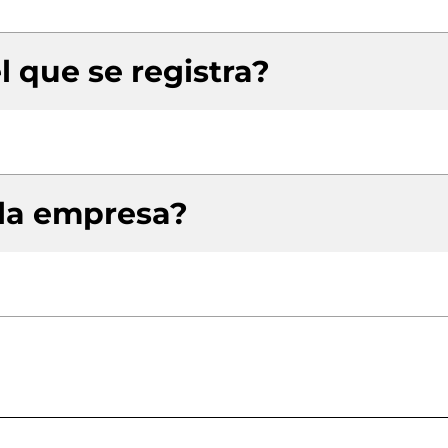
l que se registra?
 la empresa?