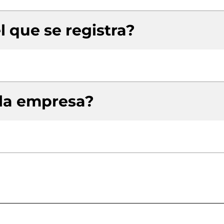
l que se registra?
 la empresa?