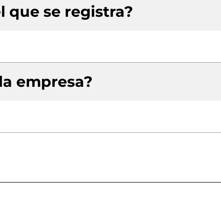
l que se registra?
 la empresa?