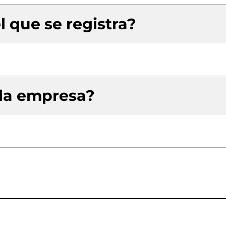
l que se registra?
 la empresa?