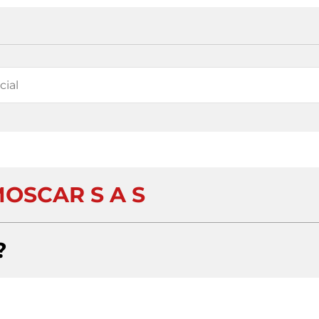
OSCAR S A S
?