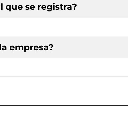
l que se registra?
 la empresa?