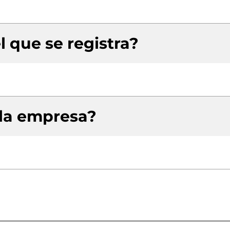
l que se registra?
 la empresa?