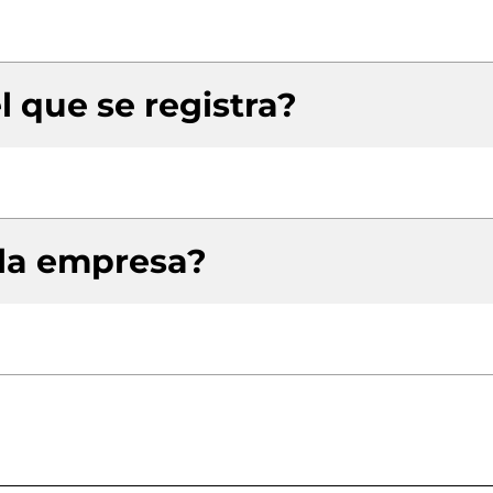
l que se registra?
 la empresa?