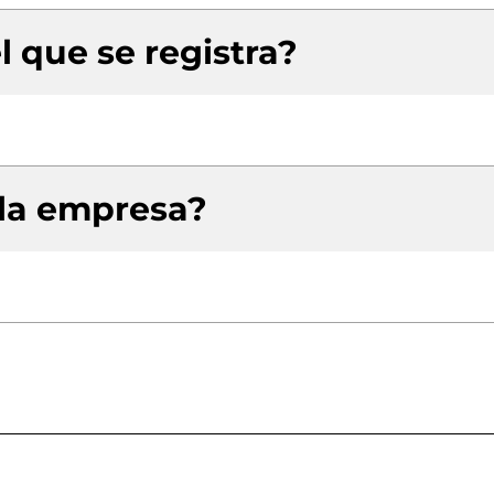
l que se registra?
 la empresa?