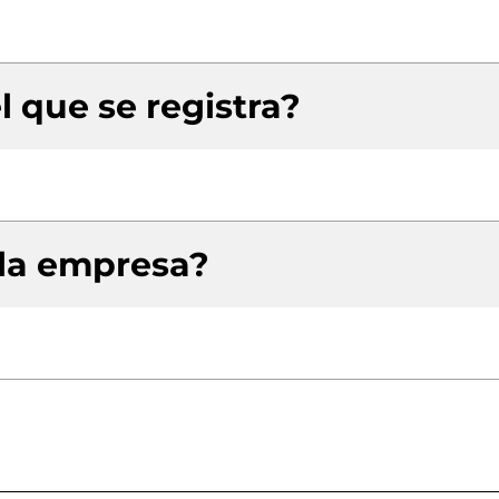
l que se registra?
 la empresa?