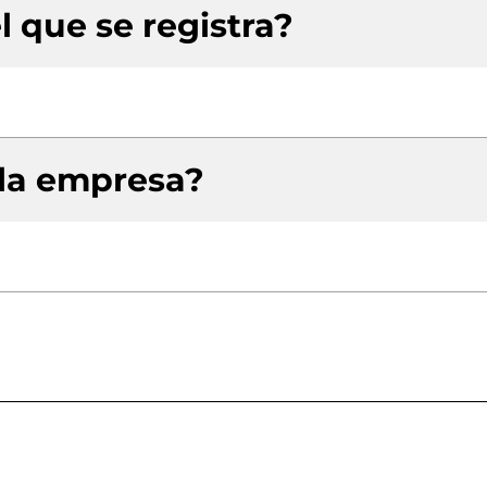
l que se registra?
 la empresa?